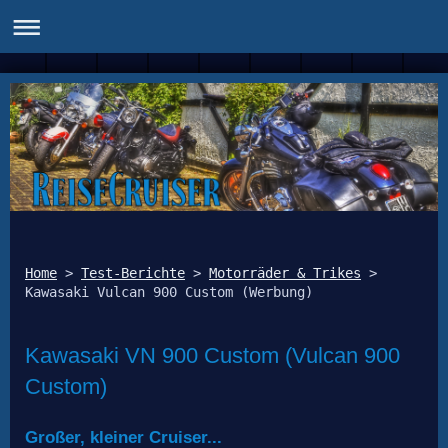
Home
 > 
Test-Berichte
 > 
Motorräder & Trikes
 > 
Kawasaki VN 900 Custom (Vulcan 900
Custom)
Großer, kleiner Cruiser...