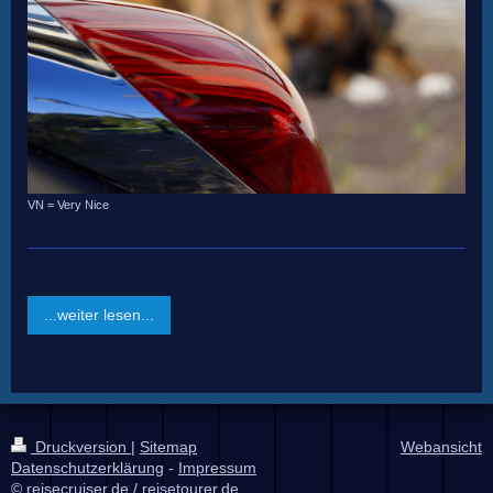
VN = Very Nice
...weiter lesen...
Druckversion
|
Sitemap
Webansicht
Datenschutzerklärung
-
Impressum
© reisecruiser.de / reisetourer.de