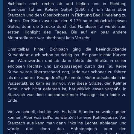
Bichlbach nach rechts ab und hielten uns in Richtung
Namloser Tal am Kelmer Sattel (1360 m), um dann über
Stanzach und den Oberjochpass in Richtung Bad Hindelang zu
fahren. Der Stau zuvor auf der B 179 hatte tatsächlich etwas
Gutes, denn die Strecke durch das Namloser-Tal wurde zum
ersten Highlight des Tages. Bis auf ein paar andere
Motorradfahrer war überhaupt kein Verkehr.
Unmittelbar hinter Bichlbach ging die beeindruckende
Kurvenfahrt auch schon so richtig los. Ein paar leichte Kurven
zum Warmwerden und ab dann führte die Straße in schier
endlosen Rechts- und Linkspassagen durch das Tal. Keine
Kurve wurde überraschend eng, jede war schöner zu fahren
als die andere. Knapp dreißig Kilometer Motorradschunkeln im
Walzertakt, so kam es mir vor. Wer diese Straße, den Kelmer
Sattel, noch nicht gefahren ist, hat wirklich etwas verpaßt. In
Stanzach war diese beeindruckende Passage dann leider zu
Ende.
Viel zu schnell, dachten wir. Es hätte Stunden so weiter gehen
können. Aber was soll's, es war Zeit für eine Kaffeepause. Von
Stanzach aus kann man dann links ins Lechtal abbiegen und
würde dort dann das Hahntennjoch oder den