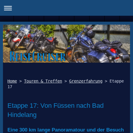
Home
 > 
Touren & Treffen
 > 
Grenzerfahrung
 > Etappe 
Etappe 17: Von Füssen nach Bad
Hindelang
Eine 300 km lange Panoramatour und der Besuch