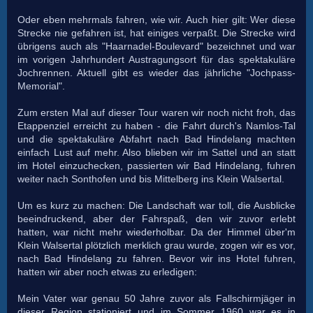
Oder eben mehrmals fahren, wie wir. Auch hier gilt: Wer diese
Strecke nie gefahren ist, hat einiges verpaßt. Die Strecke wird
übrigens auch als "Haarnadel-Boulevard" bezeichnet und war
im vorigen Jahrhundert Austragungsort für das spektakuläre
Jochrennen. Aktuell gibt es wieder das jährliche "Jochpass-
Memorial".
Zum ersten Mal auf dieser Tour waren wir noch nicht froh, das
Etappenziel erreicht zu haben - die Fahrt durch's Namlos-Tal
und die spektakuläre Abfahrt nach Bad Hindelang machten
einfach Lust auf mehr. Also blieben wir im Sattel und an statt
im Hotel einzuchecken, passierten wir Bad Hindelang, fuhren
weiter nach Sonthofen und bis Mittelberg ins Klein Walsertal.
Um es kurz zu machen: Die Landschaft war toll, die Ausblicke
beeindruckend, aber der Fahrspaß, den wir zuvor erlebt
hatten, war nicht mehr wiederholbar. Da der Himmel über'm
Klein Walsertal plötzlich merklich grau wurde, zogen wir es vor,
nach Bad Hindelang zu fahren. Bevor wir ins Hotel fuhren,
hatten wir aber noch etwas zu erledigen:
Mein Vater war genau 50 Jahre zuvor als Fallschirmjäger in
dieser Region stationiert und im Sommer 1960 war es in