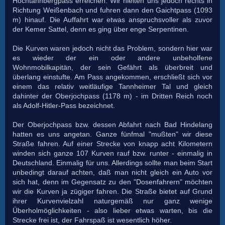
Hochtannbergpass erreichen. Wir hielten uns jedoch rechts in
Richtung Weißenbach und fuhren dann den Gaichtpass (1093
m) hinauf. Die Auffahrt war etwas anspruchsvoller als zuvor
der Kemer Sattel, denn es ging über enge Serpentinen.
Die Kurven waren jedoch nicht das Problem, sondern hier war
es wieder der ein oder andere unbeholfene
Wohnmobilkapitän, der sein Gefährt als überbreit und
überlang einstufte. Am Pass angekommen, erschließt sich vor
einem das relativ weitläufige Tannheimer Tal und gleich
dahinter der Oberjochpass (1178 m) - im Dritten Reich noch
als Adolf-Hitler-Pass bezeichnet.
Der Oberjochpass bzw. dessen Abfahrt nach Bad Hindelang
hatten es uns angetan. Ganze fünfmal "mußten" wir diese
Straße fahren. Auf einer Strecke von knapp acht Kilometern
winden sich ganze 107 Kurven rauf bzw. runter - einmalig in
Deutschland. Einmalig für uns. Allerdings sollte man beim Start
unbedingt darauf achten, daß man nicht gleich ein Auto vor
sich hat, denn im Gegensatz zu den "Dosenfahrern" möchten
wir die Kurven ja zügiger fahren. Die Straße bietet auf Grund
ihrer Kurvenvielzahl naturgemäß nur ganz wenige
Überholmöglichkeiten - also lieber etwas warten, bis die
Strecke frei ist, der Fahrspaß ist wesentlich höher.