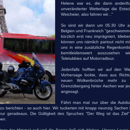
Helene war es, die dann anderth
unveränderter Wetterlage die Entsc
Weicheier, also fahren wir..."
So sind wir dann um 05.30 Uhr au
Belgien und Frankreich "geschwomme
kürzlich erst neu imprägniert, blieb
können uns nämlich partout nicht 
uns in eine zusätzliche Regenkom
bemitleidenswert auszusehen w
Teletubbies auf Motorradtour.
Jedenfalls hofften wir auf den We
Vorhersage lockte, dass aus Rich
neuen Wolkenbrüche mehr zu 
Grenzübergang hinter Aachen war je
angesagt.
Fährt man mal nur über die Autoba
l zu berichten - so auch hier. Wir tuckerten mit knapp neunzig Sache
r geradeaus. Die Gültigkeit des Spruches "Der Weg ist das Ziel"
en.