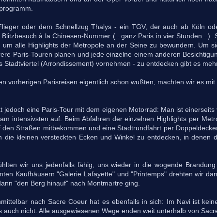
nprogramm.
lieger oder dem Schnellzug Thalys - ein TGV, der auch ab Köln oder 
n Blitzbesuch à la Chinesen-Nummer (...ganz Paris in vier Stunden...). 
 um alle Highlights der Metropole an der Seine zu bewundern. Um sic
hrere Paris-Touren planen und jede einzelne einem anderen Besichti
es Stadtviertel (Arrondissement) vornehmen - zu entdecken gibt es meh
en vorherigen Parisreisen eigentlich schon wußten, machten wir es mit 
 jedoch eine Paris-Tour mit dem eigenen Motorrad: Man ist einerseits v
am intensivsten auf. Beim Abfahren der einzelnen Highlights per Me
 den Straßen mitbekommen und eine Stadtrundfahrt per Doppeldeckerb
ch die kleinen versteckten Ecken und Winkel zu entdecken, in denen 
lten wir uns jedenfalls fähig, uns wieder in die wogende Brandung
mten Kaufhäusern "Galerie Lafayette" und "Printemps" drehten wir d
dann "den Berg hinauf" nach Montmartre ging.
unmittelbar nach Sacre Coeur hat es ebenfalls in sich: Im Navi ist kei
es auch nicht. Alle ausgewiesenen Wege enden weit unterhalb von Sac