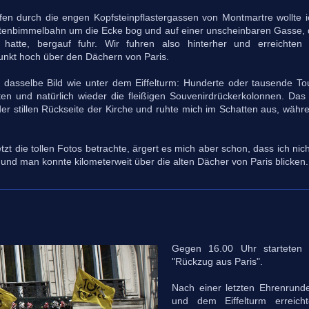
fen durch die engen Kopfsteinpflastergassen von Montmartre wollte i
istenbimmelbahn um die Ecke bog und auf einer unscheinbaren Gasse, d
 hatte, bergauf fuhr. Wir fuhren also hinterher und erreichte
nkt hoch über den Dächern von Paris.
 dasselbe Bild wie unter dem Eiffelturm: Hunderte oder tausende T
sten und natürlich wieder die fleißigen Souvenirdrückerkolonnen. Das 
er stillen Rückseite der Kirche und ruhte mich im Schatten aus, währe
tzt die tollen Fotos betrachte, ärgert es mich aber schon, dass ich ni
und man konnte kilometerweit über die alten Dächer von Paris blicken
Gegen 16.00 Uhr starteten
"Rückzug aus Paris".
Nach einer letzten Ehrenrund
und dem Eiffelturm erreich