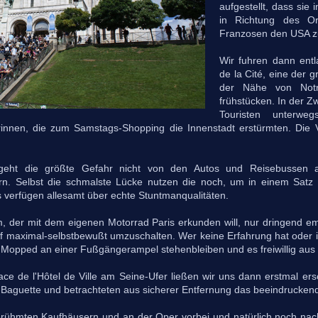
aufgestellt, dass sie
in Richtung des Or
Franzosen den USA z
Wir fuhren dann entl
de la Cité, eine der g
der Nähe von Not
frühstücken. In der Z
Touristen unterweg
innen, die zum Samstags-Shopping die Innenstadt erstürmten. Die V
geht die größte Gefahr nicht von den Autos und Reisebussen a
rn. Selbst die schmalste Lücke nutzen die noch, um in einem Sat
is verfügen allesamt über echte Stuntmanqualitäten.
, der mit dem eigenen Motorrad Paris erkunden will, nur dringend em
f maximal-selbstbewußt umzuschalten. Wer keine Erfahrung hat oder im
 Mopped an einer Fußgängerampel stehenbleiben und es freiwillig aus 
ace de l'Hôtel de Ville am Seine-Ufer ließen wir uns dann erstmal er
-Baguette und betrachteten aus sicherer Entfernung das beeindrucke
erühmten Kaufhäusern und an der Oper vorbei und natürlich noch na