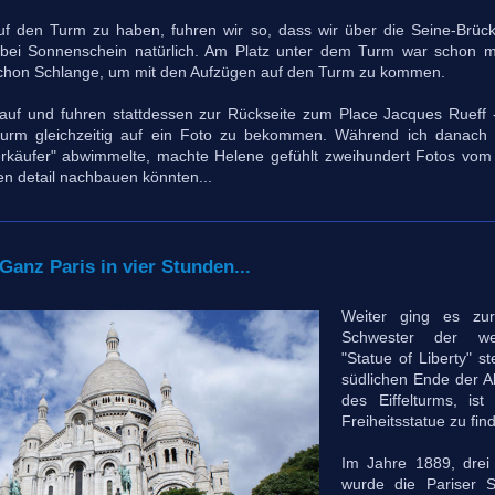
 den Turm zu haben, fuhren wir so, dass wir über die Seine-Brücke
k - bei Sonnenschein natürlich. Am Platz unter dem Turm war schon 
schon Schlange, um mit den Aufzügen auf den Turm zu kommen.
arauf und fuhren stattdessen zur Rückseite zum Place Jacques Rueff -
turm gleichzeitig auf ein Foto zu bekommen. Während ich danach 
mverkäufer" abwimmelte, machte Helene gefühlt zweihundert Fotos vom E
r en detail nachbauen könnten...
anz Paris in vier Stunden...
Weiter ging es zur 
Schwester der welt
"Statue of Liberty" s
südlichen Ende der Al
des Eiffelturms, is
Freiheitsstatue zu fin
Im Jahre 1889, drei
wurde die Pariser S