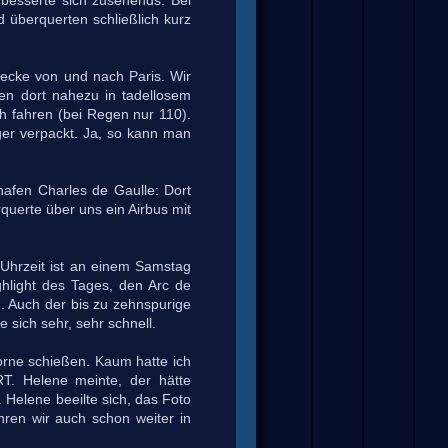
 besserte sich zusehends. Bei
d überquerten schließlich kurz
trecke von und nach Paris. Wir
nen dort nahezu in tadellosem
h fahren (bei Regen nur 110).
ger verpackt. Ja, so kann man
hafen Charles de Gaulle: Dort
querte über uns ein Airbus mit
 Uhrzeit ist an einem Samstag
ghlight des Tages, den Arc de
. Auch der bis zu zehnspurige
sich sehr, sehr schnell.
orne schießen. Kaum hatte ich
RT. Helene meinte, der hätte
 Helene beeilte sich, das Foto
ren wir auch schon weiter in