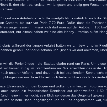
stens der Himmel auf und die Sonne ließ sich blicken. Unsere Laune
bert II. dort nicht zu, cruisten wir langsam und stetig gen Westen un
Frankreich.
o sind viele Autobahnabschnitte mautpflichtig - natürlich auch die S
von Cambrai bis kurz vor Paris 7,70 Euro. Dafür, dass die Fahrbah
 Preis angemessen. In Frankreich darf man auf der Autobahn 130 km/
orräder, nur einmal sahen wir eine alte Harley - trostlos auf'm Hän
lebnis während der langen Anfahrt hatten wir am bzw. unter'm Flug
ebahnen genau über der Autobahn und, just als wir dort ankamen, über
n wir die Périphérique - die Stadtautobahn rund um Paris. Um diese
und wir kamen zügig im Stadtzentrum an. Wir erreichten das erste Hi
 nach unserer Abfahrt - und dazu noch bei strahlendem Sonnenschein
umphbogen war um diese Uhrzeit noch beherrschbar - doch das änderte 
ganze Ehrenrunde um den Bogen und wollten dann kurz ein Foto von v
 auch schon ein französischer Rennleiter auf einer weißen 1150 
e (und meine immer noch), sein Blick sei genau das Gegenteil gewesen.
ic von seinem Hobel abgestiegen und bei uns angekommen war, fuh