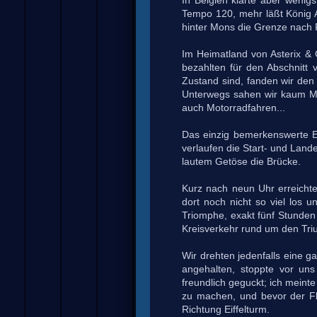
In Belgien klarte aber wenig
Tempo 120, mehr läßt König Al
hinter Mons die Grenze nach 
Im Heimatland von Asterix & C
bezahlten für den Abschnitt 
Zustand sind, fanden wir den
Unterwegs sahen wir kaum Mot
auch Motorradfahren...
Das einzig bemerkenswerte Er
verlaufen die Start- und Land
lautem Getöse die Brücke.
Kurz nach neun Uhr erreichte
dort noch nicht so viel los 
Triomphe, exakt fünf Stunden
Kreisverkehr rund um den Tri
Wir drehten jedenfalls eine 
angehalten, stoppte vor uns
freundlich geguckt; ich meint
zu machen, und bevor der Fl
Richtung Eiffelturm.