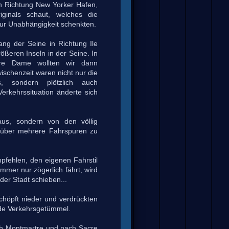
 in Richtung New Yorker Hafen,
iginals schaut, welches die
ur Unabhängigkeit schenkten.
ang der Seine in Richtung Ile
rößeren Inseln in der Seine. In
re Dame wollten wir dann
wischenzeit waren nicht nur die
s, sondern plötzlich auch
erkehrssituation änderte sich
us, sondern von den völlig
z über mehrere Fahrspuren zu
pfehlen, den eigenen Fahrstil
mer nur zögerlich fährt, wird
der Stadt schieben...
schöpft nieder und verdrückten
nde Verkehrsgetümmel.
ch Montmartre und nach Sacre