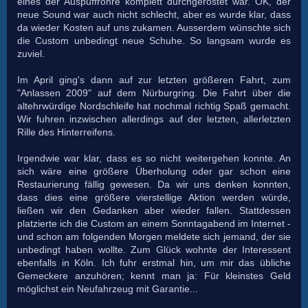
eines der Auspuffrohre komplett durchgerostet war. OK, der
neue Sound war auch nicht schlecht, aber es wurde klar, dass
da wieder Kosten auf uns zukamen. Ausserdem wünschte sich
die Custom unbedingt neue Schuhe. So langsam wurde es
zuviel.
Im April ging's dann auf zur letzten größeren Fahrt, zum
"Anlassen 2009" auf dem Nürburgring. Die Fahrt über die
altehrwürdige Nordschleife hat nochmal richtig Spaß gemacht.
Wir fuhren inzwischen allerdings auf der letzten, allerletzten
Rille des Hinterreifens.
Irgendwie war klar, dass es so nicht weitergehen konnte. An
sich wäre eine größere Überholung oder gar schon eine
Restaurierung fällig gewesen. Da wir uns denken konnten,
dass dies eine größere vierstellige Aktion werden würde,
ließen wir den Gedanken aber wieder fallen. Stattdessen
platzierte ich die Custom an einem Sonntagabend im Internet -
und schon am folgenden Morgen meldete sich jemand, der sie
unbedingt haben wollte. Zum Glück wohnte der Interessent
ebenfalls in Köln. Ich fuhr erstmal hin, um mir das übliche
Gemeckere anzuhören; kennt man ja: Für kleinstes Geld
möglichst ein Neufahrzeug mit Garantie...