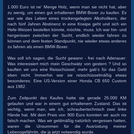
1.000 Euro ist ne' Menge Holz, wenn man sie nicht hat, aber
zu wenig, um einen gut erhaltenen BMW-Boxer zu kaufen. Es
war wie das Leben eines trockengelegten Alkoholikers, der
nach fünf Jahren Abstinenz in eine Kneipe geht und sich ein
Hefe-Weizen bestellen könnte, möchte, muss. Ich war hin- und
hergerissen zwischen der Sucht, endlich wieder fahren zu
können und dem festen Standpunkt, nie wieder etwas anderes
zu fahren als einen BMW-Boxer.
Was soll ich sagen, die Sucht gewann - frei nach Adenauer:
Was interessiert mich mein Geschwätz von gestern ? Und so
kauften wir uns eine Reisschüssel; mehr gab's für das Geld
eben nicht. Immerhin war sie reisschüsselmäßig etwas
besonderes: Eine US-Version einer Honda CB 650 Custom
aus 1982.
Zum Zeitpunkt des Kaufes hatte sie gerade 25.000 KM
gelaufen und war in einem gut erhaltenem Zustand. Das ist
wichtig, wenn man, wie ich, schraubertechnisch zwei linke
Hände hat. Mit dem Preis von 900 Euro konnten wir auch nix
falsch machen. Was wir geldmäßig natürlich vergessen hatten,
waren die Unsummen für die Ausrüstung meiner
Lebensgefährtin, die ja jetzt notwendig wurde.