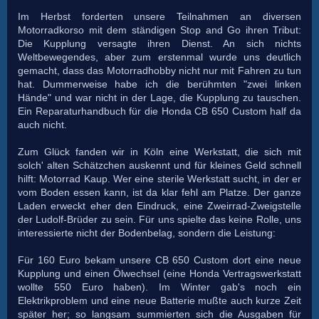
Im Herbst forderten unsere Teilnahmen an diversen
Motorradkorso mit dem ständigen Stop and Go ihren Tribut:
Die Kupplung versagte ihren Dienst. An sich nichts
Weltbewegendes, aber zum erstenmal wurde uns deutlich
gemacht, dass das Motorradhobby nicht nur mit Fahren zu tun
hat. Dummerweise habe ich die berühmten "zwei linken
Hände" und war nicht in der Lage, die Kupplung zu tauschen.
Ein Reparaturhandbuch für die Honda CB 650 Custom half da
auch nicht.
Zum Glück fanden wir in Köln eine Werkstatt, die sich mit
solch' alten Schätzchen auskennt und für kleines Geld schnell
hilft: Motorrad Kaup. Wer eine sterile Werkstatt sucht, in der er
vom Boden essen kann, ist da klar fehl am Platze. Der ganze
Laden erweckt eher den Eindruck, eine Zweirrad-Zweigstelle
der Ludolf-Brüder zu sein. Für uns spielte das keine Rolle, uns
interessierte nicht der Bodenbelag, sondern die Leistung:
Für 160 Euro bekam unsere CB 650 Custom dort eine neue
Kupplung und einen Ölwechsel (eine Honda Vertragswerkstatt
wollte 550 Euro haben). Im Winter gab's noch ein
Elektrikproblem und eine neue Batterie mußte auch kurze Zeit
später her; so langsam summierten sich die Ausgaben für