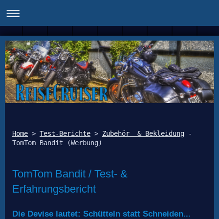
Home
 > 
Test-Berichte
 > 
Zubehör  & Bekleidung
 - 
TomTom Bandit / Test- &
Erfahrungsbericht
Die Devise lautet: Schütteln statt Schneiden...