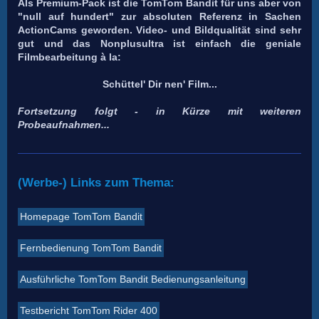
Als Premium-Pack ist die TomTom Bandit für uns aber von
"null auf hundert" zur absoluten Referenz in Sachen
ActionCams geworden. Video- und Bildqualität sind sehr
gut und das Nonplusultra ist einfach die geniale
Filmbearbeitung à la:
Schüttel' Dir nen' Film...
Fortsetzung folgt - in Kürze mit weiteren
Probeaufnahmen...
(Werbe-) Links zum Thema:
Homepage TomTom Bandit
Fernbedienung TomTom Bandit
Ausführliche TomTom Bandit Bedienungsanleitung
Testbericht TomTom Rider 400