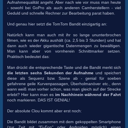
Aufnahmequalität angeht. Aber nach wie vor muss man heute
- sowohl bei GoPro als auch anderen Camherstellern - viel
Geduld und schnelle Rechner zur Bearbeitung parat haben.
Und genau hier setzt die TomTom Bandit einzigartig an:
Natürlich kann man auch mit ihr so lange ununterbrochen
filmen, wie es der Akku aushält (ca. 2,5 bis 3 Stunden) und hat
dann auch wieder gigantische Datenmengen zu bewältigen.
Man kann aber von vornherein Schnittmarker setzen.
Praktisch bedeutet das:
Man drückt die entsprechende Taste und die Bandit merkt sich
die letzten sechs Sekunden der Aufnahme
und speichert
diese als Sequenz bzw. Szene ab - genial für soeben
gefahrene geile Kurvenpassagen, Überholmanöver etc., denn
wann weiß man vorher schon, was man gleich auf der Strecke
erlebt? Hier kann man es
im Nachhinein während der Fahrt
noch markieren. DAS IST GENIAL!
Der absolute Clou kommt aber erst noch:
Die Bandit bildet zusammen mit dem gekoppelten Smartphone
(zur Zeit mit
"Ei-Fon"
oder Androiden möglich) einen