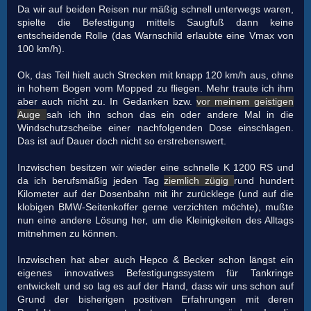
Da wir auf beiden Reisen nur mäßig schnell unterwegs waren,
spielte die Befestigung mittels Saugfuß dann keine
entscheidende Rolle (das Warnschild erlaubte eine Vmax von
100 km/h).
Ok, das Teil hielt auch Strecken mit knapp 120 km/h aus, ohne
in hohem Bogen vom Mopped zu fliegen. Mehr traute ich ihm
aber auch nicht zu. In Gedanken bzw.
vor meinem geistigen
Auge
sah ich ihn schon das ein oder andere Mal in die
Windschutzscheibe einer nachfolgenden Dose einschlagen.
Das ist auf Dauer doch nicht so erstrebenswert.
Inzwischen besitzen wir wieder eine schnelle K 1200 RS und
da ich berufsmäßig jeden Tag
ziemlich zügig
rund hundert
Kilometer auf der Dosenbahn mit ihr zurücklege (und auf die
klobigen BMW-Seitenkoffer gerne verzichten möchte), mußte
nun eine andere Lösung her, um die Kleinigkeiten des Alltags
mitnehmen zu können.
Inzwischen hat aber auch Hepco & Becker schon längst ein
eigenes innovatives Befestigungssystem für Tankringe
entwickelt und so lag es auf der Hand, dass wir uns schon auf
Grund der bisherigen positiven Erfahrungen mit deren