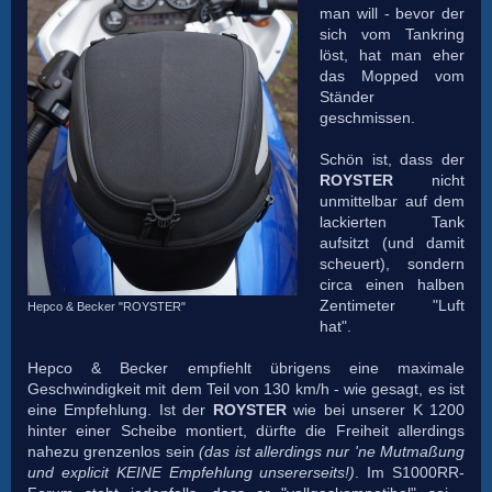
man will - bevor der
sich vom Tankring
löst, hat man eher
das Mopped vom
Ständer
geschmissen.
Schön ist, dass der
ROYSTER
nicht
unmittelbar auf dem
lackierten Tank
aufsitzt (und damit
scheuert), sondern
circa einen halben
Zentimeter "Luft
Hepco & Becker "ROYSTER"
hat".
Hepco & Becker empfiehlt übrigens eine maximale
Geschwindigkeit mit dem Teil von 130 km/h - wie gesagt, es ist
eine Empfehlung. Ist der
ROYSTER
wie bei unserer K 1200
hinter einer Scheibe montiert, dürfte die Freiheit allerdings
nahezu grenzenlos sein
(das ist allerdings nur 'ne Mutmaßung
und explicit KEINE Empfehlung unsererseits!)
. Im S1000RR-