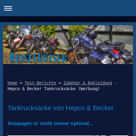
Home
 > 
Test-Berichte
 > 
Zubehör & Bekleidung
 - 
Tankrucksäcke von Hepco & Becker
Ansaugen is' nicht immer optimal...